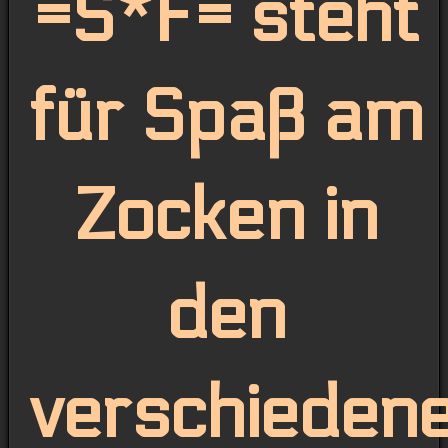
=S*F= steht
für Spaß am
Zocken in
den
verschieden