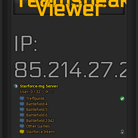
Teamspeak
Viewer
IP:
85.214.27.2
Starforce-mg Server
User: 0 / 32
⟳
◌
Treffpunkt
Battlefield 4
Battlefield 5
Battlefield 6
Battlefield 2042
Other Games
Starforce Intern